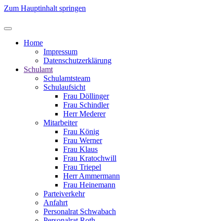
Zum Hauptinhalt springen
Home
Impressum
Datenschutzerklärung
Schulamt
Schulamtsteam
Schulaufsicht
Frau Döllinger
Frau Schindler
Herr Mederer
Mitarbeiter
Frau König
Frau Werner
Frau Klaus
Frau Kratochwill
Frau Triepel
Herr Ammermann
Frau Heinemann
Parteiverkehr
Anfahrt
Personalrat Schwabach
Personalrat Roth