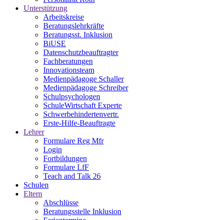
Unterstützung
Arbeitskreise
Beratungslehrkräfte
Beratungsst. Inklusion
BiUSE
Datenschutzbeauftragter
Fachberatungen
Innovationsteam
Medienpädagoge Schaller
Medienpädagoge Schreiber
Schulpsychologen
SchuleWirtschaft Experte
Schwerbehindertenvertr.
Erste-Hilfe-Beauftragte
Lehrer
Formulare Reg Mfr
Login
Fortbildungen
Formulare LfF
Teach and Talk 26
Schulen
Eltern
Abschlüsse
Beratungsstelle Inklusion