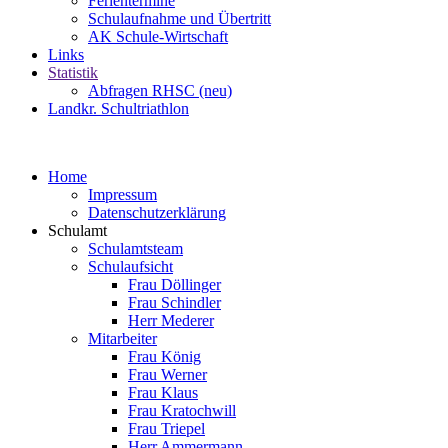
Ferientermine
Schulaufnahme und Übertritt
AK Schule-Wirtschaft
Links
Statistik
Abfragen RHSC (neu)
Landkr. Schultriathlon
Home
Impressum
Datenschutzerklärung
Schulamt
Schulamtsteam
Schulaufsicht
Frau Döllinger
Frau Schindler
Herr Mederer
Mitarbeiter
Frau König
Frau Werner
Frau Klaus
Frau Kratochwill
Frau Triepel
Herr Ammermann