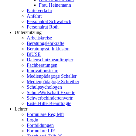
Frau Heinemann
Parteiverkehr
Anfahrt
Personalrat Schwabach
Personalrat Roth
Unterstützung
Arbeitskreise
Beratungslehrkräfte
Beratungsst. Inklusion
BiUSE
Datenschutzbeauftragter
Fachberatungen
Innovationsteam
Medienpädagoge Schaller
Medienpädagoge Schreiber
Schulpsychologen
SchuleWirtschaft Experte
Schwerbehindertenvertr.
Erste-Hilfe-Beauftragte
Lehrer
Formulare Reg Mfr
Login
Fortbildungen
Formulare LfF